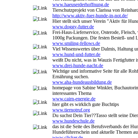
www.haeuserderhoffnung.de
Tierschutzprojekt von Clarissa von Reinhar
http://www.aktiv-fuer-hunde-in-not.de/
Hier stellt sich unser Verein "Aktiv für Hun
www.doggy-futter.de
Frei-Haus-Lieferservice, Osterode, Fleisch
1000g Packungen. Die festen Bestell- und Li
www.smiling-fellows.de
Viel Wissenswertes über Dalmis, Haltung 
www.hund-und-futter.de
weißt Du nicht, was in Wauzis Fertigfutter 
www.drei-hunde-nacht.de
Wichtige und informative Seite für alle Rohf
Ernährung suchen.
www.aha-hundeausbildung.de
homepage von Sabine Winkler, Buchautorin, C
interessantes Thema
www.cairn-energie.de
hier gibt es wirklich gute Buchtips
www.tiernotruf.org
Du suchst Dein Tier??Tasso stellt seine Die
www.hundeschule.de
das ist die Seite des Berufsverbands der Hu
Hundeführerschein und aktuelle Themen au
www.clicker.de