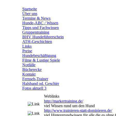
Startseite
Über uns
Termine & News
Hunde-ABC / Wissen
Tipps und Fachwissen
Gruppentraining
BHV Hundeführerschein
ATH-Geschichten
Links
Preise
Hundebeschäftigung
Filme & Lustige Spiele
Notfälle
Bücherecke
Kontakt
Fernseh-Trainer
Halsband od. Geschirr
Fotos aktuell 3
Weblinks
http://markertraining.de/
viel Wissen rund um den Hund
http://www.trainieren-statt-dominieren.de/
viel Hintergrundwissen für alle die es ohne